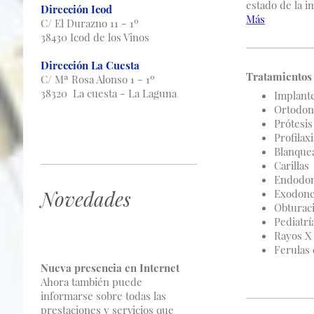
estado de la i
Dirección Icod
Más
C/ El Durazno 11 - 1º
38430 Icod de los Vinos
Dirección La Cuesta
Tratamientos
C/ Mª Rosa Alonso 1 - 1º
38320 La cuesta - La Laguna
Implant
Ortodon
Prótesis
Profilax
Blanque
Carillas
Endodon
Novedades
Exodonci
Obturac
Pediatrí
Rayos X
Ferulas
Nueva presencia en Internet
Ahora también puede
informarse sobre todas las
prestaciones y servicios que