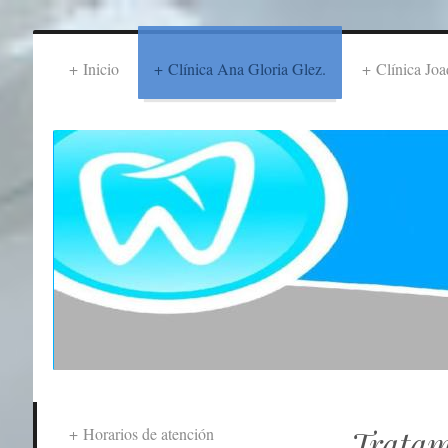
Inicio
Clínica Ana Gloria Glez.
Clínica Joa
Tratam
Horarios de atención