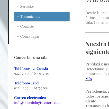
Servicios
Desde la profi
Tratamientos
última genera
vida. Consulte
Contacto
Cómo llegar
Nuestra 
siguiente
Concertar una cita
Profilaxis: m
Teléfonos La Cuesta
Detectamos y 
922653803 / 695672740
temprano. Es u
Más
Teléfonos Icod
922812998 / 652792061
Periodoncia: 
todos los aspe
Correo electrónico
diente
info@odontologiatenerife.com
Tratamos las i